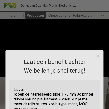
Dongguan Dezhijian Plastic Electronic Ltd
Huis
Producten
Ongeveer ons
Fabrieksreis
>>
Laat een bericht achter
We bellen je snel terug!