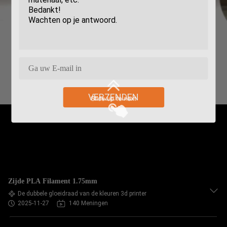
VERZENDEN
Zijde PLA Filament 1.75mm
De dubbele gloeidraad van de kleuren 3d printer
2025-11-27
140 Meningen