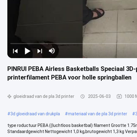
PINRUI PEBA Airless Basketballs Speciaal 3D-p
printerfilament PEBA voor holle springballen
gloeidraad van de pla 3d printer
2025-06-03
1000 
#
3d gloeidraad van drukpla
#
materiaal van de pla 3d printer
#
type roductuur PEBA ((luchtloos basketbal) filament Grootte 1
Standaardgewicht Nettogewicht 1,0 kg,brutogewicht 1,3 kg Verpakki