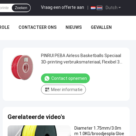
Vraag een offerte aan
|
Dutch
Zoeken
ROLE
CONTACTEER ONS
NIEUWS
GEVALLEN
PINRUI PEBA Airless Basketballs Speciaal
3D-printing verbruiksmateriaal, Flexibel 3D-
printerfilament PEBA voor holle
springballen
Contact opnemen
Meer informatie
Gerelateerde video's
Diameter 1.75mm/3.0m
m 1.0KG/broodjespla Gloe