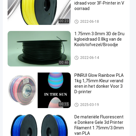
idraad voor 3F-Printer in V
oorraad
gloeidraad van de pla 3d printe
00:23
2022-06-18
r
1.75mm 3.0mm 3D de Dru
kgloeidraad 0.8kg van de
Koolstofvezel/Broodje
gloeidraad van de pla 3d printe
2022-06-14
r
00:46
PINRUI Glow Rainbow PLA
1kg 1,75mm Kleur verand
eren in het donker Voor 3
D-printer
gloeidraad van de pla 3d printe
00:15
2025-03-19
r
De materiële Fluorescent
e Donkere Gele 3d Printer
Filament 1.75mm/3.0mm
van PLA